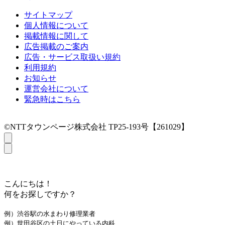
サイトマップ
個人情報について
掲載情報に関して
広告掲載のご案内
広告・サービス取扱い規約
利用規約
お知らせ
運営会社について
緊急時はこちら
©NTTタウンページ株式会社 TP25-193号【261029】
こんにちは！
何をお探しですか？
例）渋谷駅の水まわり修理業者
例）世田谷区の土日にやっている内科