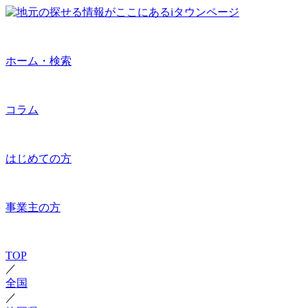
ホーム・検索
コラム
はじめての方
事業主の方
TOP
／
全国
／