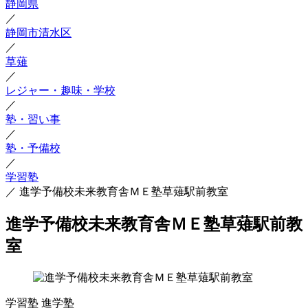
静岡県
／
静岡市清水区
／
草薙
／
レジャー・趣味・学校
／
塾・習い事
／
塾・予備校
／
学習塾
／
進学予備校未来教育舎ＭＥ塾草薙駅前教室
進学予備校未来教育舎ＭＥ塾草薙駅前教
室
学習塾
進学塾