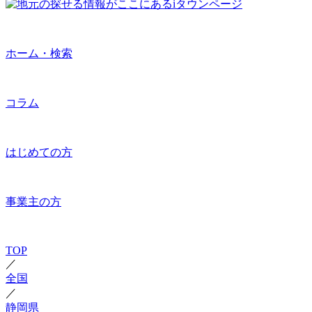
ホーム・検索
コラム
はじめての方
事業主の方
TOP
／
全国
／
静岡県