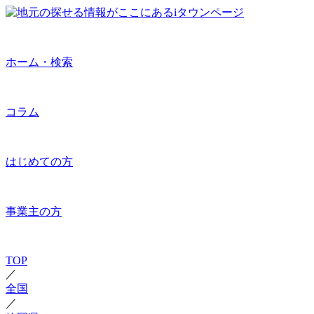
ホーム・検索
コラム
はじめての方
事業主の方
TOP
／
全国
／