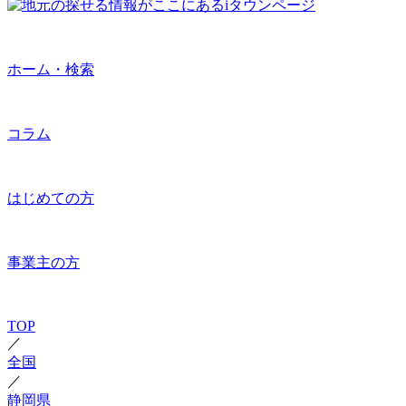
ホーム・検索
コラム
はじめての方
事業主の方
TOP
／
全国
／
静岡県