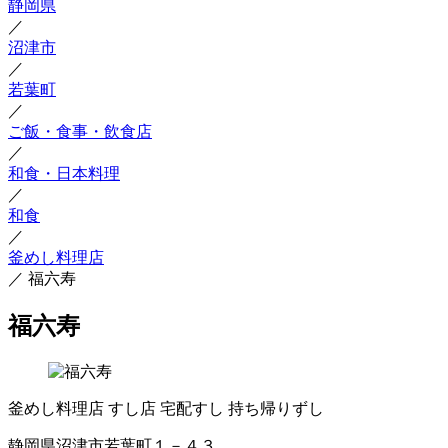
静岡県
／
沼津市
／
若葉町
／
ご飯・食事・飲食店
／
和食・日本料理
／
和食
／
釜めし料理店
／
福六寿
福六寿
釜めし料理店
すし店
宅配すし
持ち帰りずし
静岡県沼津市若葉町１－４３