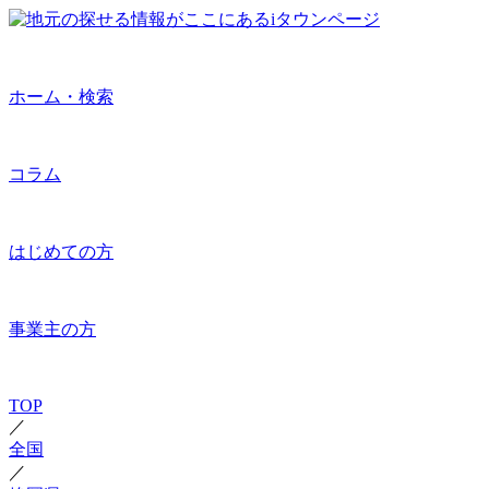
ホーム・検索
コラム
はじめての方
事業主の方
TOP
／
全国
／