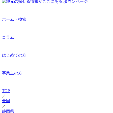
ホーム・検索
コラム
はじめての方
事業主の方
TOP
／
全国
／
静岡県