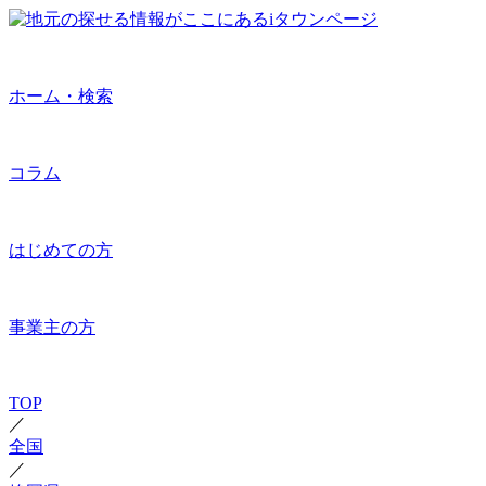
ホーム・検索
コラム
はじめての方
事業主の方
TOP
／
全国
／