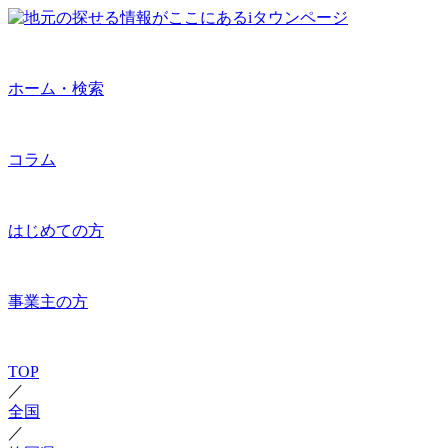
ホーム・検索
コラム
はじめての方
事業主の方
TOP
／
全国
／