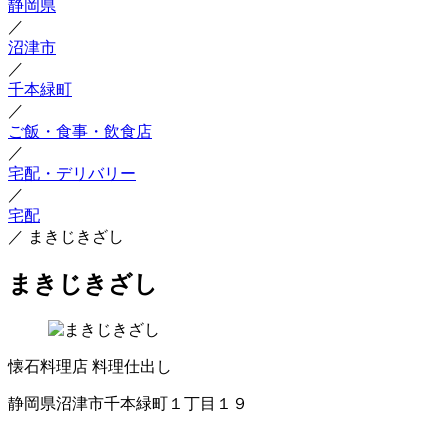
静岡県
／
沼津市
／
千本緑町
／
ご飯・食事・飲食店
／
宅配・デリバリー
／
宅配
／
まきじきざし
まきじきざし
懐石料理店
料理仕出し
静岡県沼津市千本緑町１丁目１９