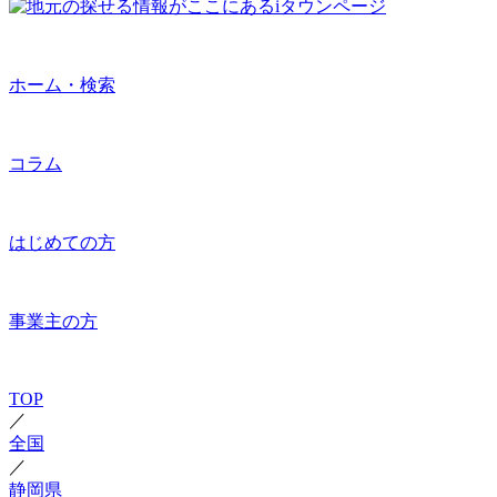
ホーム・検索
コラム
はじめての方
事業主の方
TOP
／
全国
／
静岡県