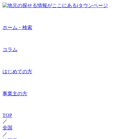
ホーム・検索
コラム
はじめての方
事業主の方
TOP
／
全国
／