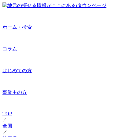
ホーム・検索
コラム
はじめての方
事業主の方
TOP
／
全国
／