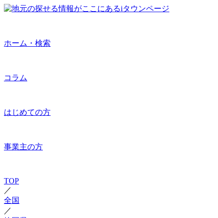
ホーム・検索
コラム
はじめての方
事業主の方
TOP
／
全国
／