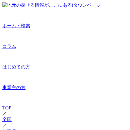
ホーム・検索
コラム
はじめての方
事業主の方
TOP
／
全国
／