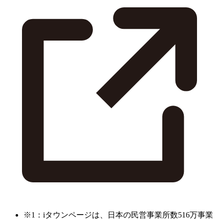
※1：iタウンページは、日本の民営事業所数516万事業