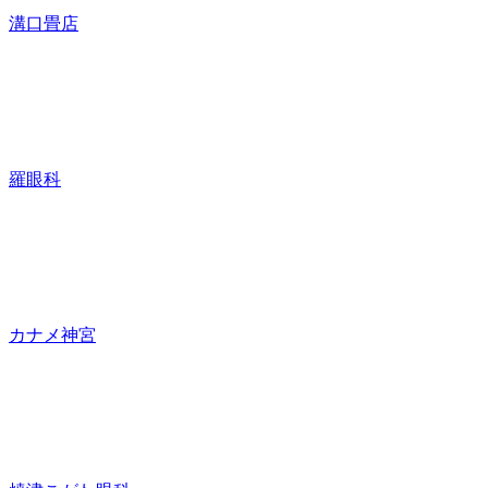
溝口畳店
羅眼科
カナメ神宮