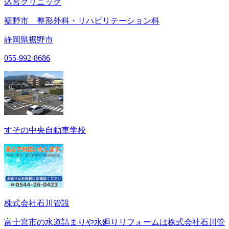
込宮クリニック
裾野市 整形外科・リハビリテーション科
静岡県裾野市
055-992-8686
すその中央自動車学校
株式会社石川管設
富士宮市の水道詰まりや水廻りリフォームは株式会社石川管