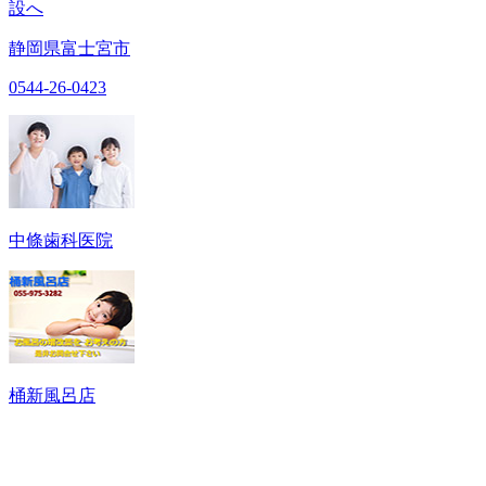
設へ
静岡県富士宮市
0544-26-0423
中條歯科医院
桶新風呂店