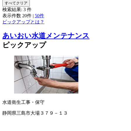
すべてクリア
検索結果:
3
件
表示件数
20件
|
50件
ピックアップとは？
あいおい水道メンテナンス
ピックアップ
水道衛生工事・保守
静岡県三島市大場３７９－１３