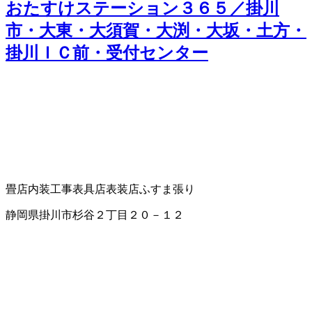
おたすけステーション３６５／掛川
市・大東・大須賀・大渕・大坂・土方・
掛川ＩＣ前・受付センター
畳店
内装工事
表具店
表装店
ふすま張り
静岡県掛川市杉谷２丁目２０－１２