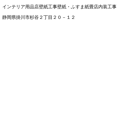
インテリア用品店
壁紙工事
壁紙・ふすま紙
畳店
内装工事
静岡県掛川市杉谷２丁目２０－１２