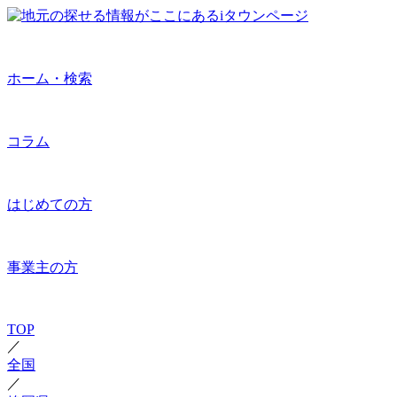
ホーム・検索
コラム
はじめての方
事業主の方
TOP
／
全国
／