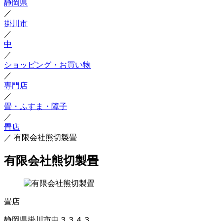
静岡県
／
掛川市
／
中
／
ショッピング・お買い物
／
専門店
／
畳・ふすま・障子
／
畳店
／
有限会社熊切製畳
有限会社熊切製畳
畳店
静岡県掛川市中３３４３