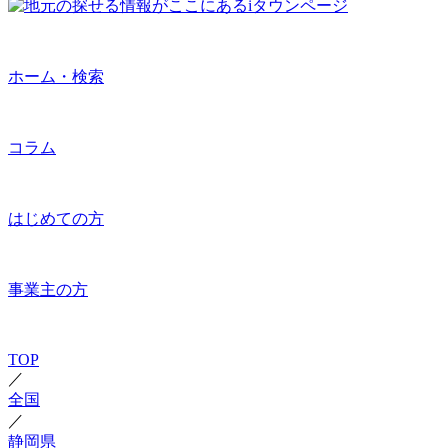
ホーム・検索
コラム
はじめての方
事業主の方
TOP
／
全国
／
静岡県