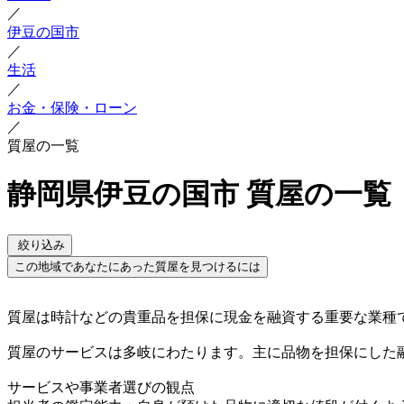
／
伊豆の国市
／
生活
／
お金・保険・ローン
／
質屋の一覧
静岡県伊豆の国市 質屋の一覧
絞り込み
この地域であなたにあった質屋を見つけるには
質屋は時計などの貴重品を担保に現金を融資する重要な業種
質屋のサービスは多岐にわたります。主に品物を担保にした
サービスや事業者選びの観点