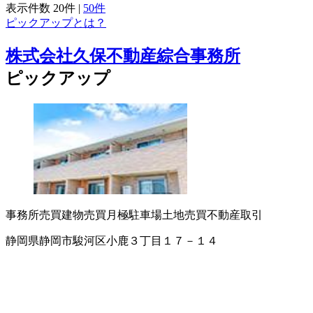
表示件数
20件
|
50件
ピックアップとは？
株式会社久保不動産綜合事務所
ピックアップ
事務所売買
建物売買
月極駐車場
土地売買
不動産取引
静岡県静岡市駿河区小鹿３丁目１７－１４