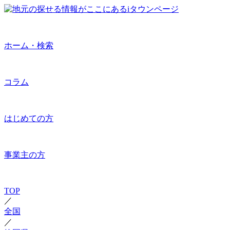
ホーム・検索
コラム
はじめての方
事業主の方
TOP
／
全国
／