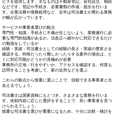
ビスを提供します。主なものは不動産登記、会社設立、相続
などです。登記や手続き、必要書類の作成・提出を行いま
す。企業法務や債務処理など、近年は司法書士が携わる業務
の幅が広がっています。
サービスや事業者選びの観点
専門性・知識：手続きに不備が生じないよう、業務遂行に必
要な専門的知識があるか。法改正へ細やかに対応できるだけ
の勉強をしているか
経験・実績：司法書士としての経験の長さ・実績の豊富さを
確認する。特殊だったり難しかったりする案件の場合は、と
くに対応可能かどうかの見極めが必要
事務所の立地：行きやすいか、アクセスを確認する。何度も
訪問することを考慮して、家の近所などを選ぶ
これらの観点から慎重に選ぶことで、信頼できる事業者と出
会えるでしょう。
司法書士は国家資格にもとづき、さまざまな業務を行いま
す。依頼内容に応じた選択をすることで、良い事業者を見つ
けられるでしょう。
慎重な司法書士選びが重要になるため、十分に比較・検討を