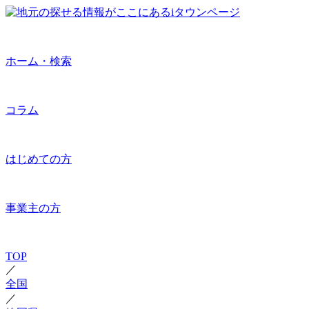
ホーム・検索
コラム
はじめての方
事業主の方
TOP
／
全国
／