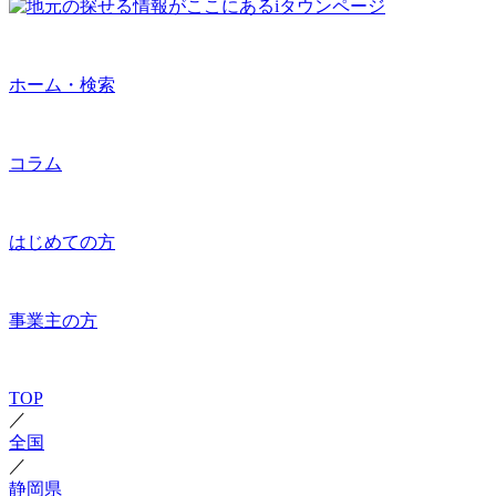
ホーム・検索
コラム
はじめての方
事業主の方
TOP
／
全国
／
静岡県