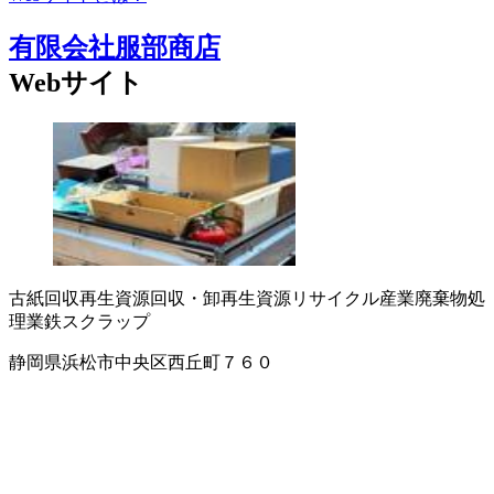
有限会社服部商店
Webサイト
古紙回収
再生資源回収・卸
再生資源リサイクル
産業廃棄物処
理業
鉄スクラップ
静岡県浜松市中央区西丘町７６０