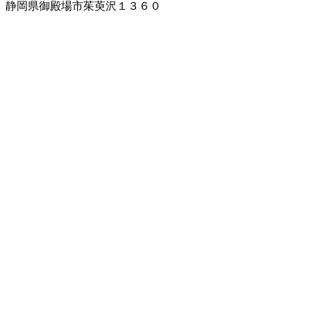
静岡県御殿場市茱萸沢１３６０