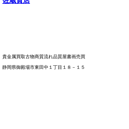
佐蔵質店
貴金属買取
古物商
質流れ品
質屋
書画売買
静岡県御殿場市東田中１丁目１８－１５