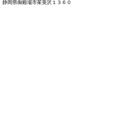
静岡県御殿場市茱萸沢１３６０