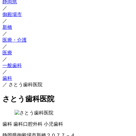
静岡県
／
御殿場市
／
新橋
／
医療・介護
／
医療
／
一般歯科
／
歯科
／
さとう歯科医院
さとう歯科医院
歯科
歯科口腔外科
小児歯科
静岡県御殿場市新橋２０７７－４