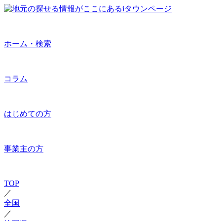
ホーム・検索
コラム
はじめての方
事業主の方
TOP
／
全国
／