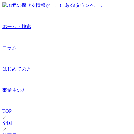
ホーム・検索
コラム
はじめての方
事業主の方
TOP
／
全国
／