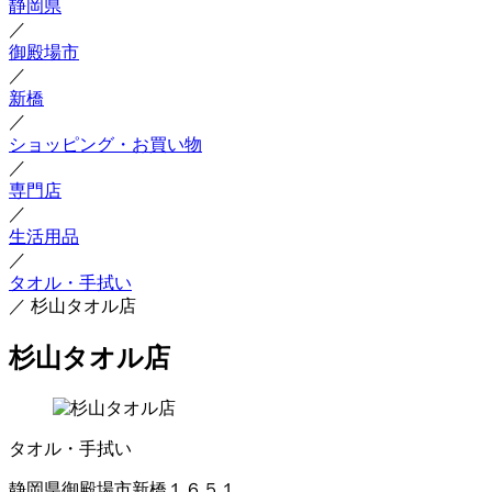
静岡県
／
御殿場市
／
新橋
／
ショッピング・お買い物
／
専門店
／
生活用品
／
タオル・手拭い
／
杉山タオル店
杉山タオル店
タオル・手拭い
静岡県御殿場市新橋１６５１