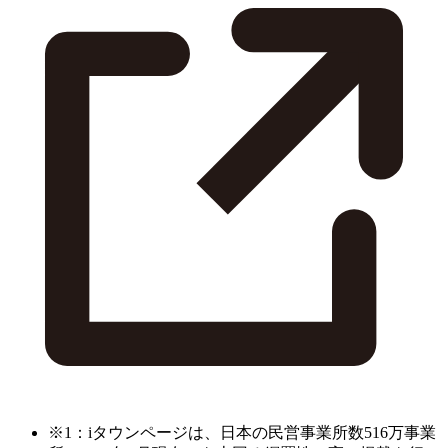
※1：iタウンページは、日本の民営事業所数516万事業