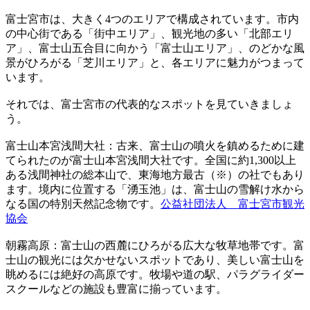
富士宮市は、大きく4つのエリアで構成されています。市内
の中心街である「街中エリア」、観光地の多い「北部エリ
ア」、富士山五合目に向かう「富士山エリア」、のどかな風
景がひろがる「芝川エリア」と、各エリアに魅力がつまって
います。
それでは、富士宮市の代表的なスポットを見ていきましょ
う。
富士山本宮浅間大社：古来、富士山の噴火を鎮めるために建
てられたのが富士山本宮浅間大社です。全国に約1,300以上
ある浅間神社の総本山で、東海地方最古（※）の社でもあり
ます。境内に位置する「湧玉池」は、富士山の雪解け水から
なる国の特別天然記念物です。
公益社団法人 富士宮市観光
協会
朝霧高原：富士山の西麓にひろがる広大な牧草地帯です。富
士山の観光には欠かせないスポットであり、美しい富士山を
眺めるには絶好の高原です。牧場や道の駅、パラグライダー
スクールなどの施設も豊富に揃っています。