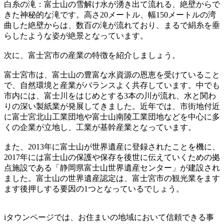
白糸の滝：富士山の雪解け水が湧き出て流れる、絶壁からで
きた神秘的な滝です。高さ20メートル、幅150メートルの湾
曲した絶壁からは、数百の滝が流れており、まるで絹糸を垂
らしたような姿が絶景となっています。
次に、富士宮市の産業の特徴を紹介しましょう。
富士宮市は、富士山の豊富な水資源の恩恵を受けていること
で、自然環境と産業がバランスよく共存しています。中でも
市内には、富士川をはじめとする3本の川が流れ、水と関わ
りの深い製紙業が発展してきました。近年では、市街地付近
に富士宮北山工業団地や富士山南陵工業団地などを中心に多
くの企業が立地し、工業が基幹産業となっています。
また、2013年に富士山が世界遺産に登録されたことを機に、
2017年には富士山の保護や保存を後世に伝えていくための拠
点施設である「静岡県富士山世界遺産センター」が建設され
ました。富士山の世界遺産認定は、富士宮市の観光業をます
ます後押しする要因の1つとなっているでしょう。
iタウンページでは、お住まいの地域において信頼できる事