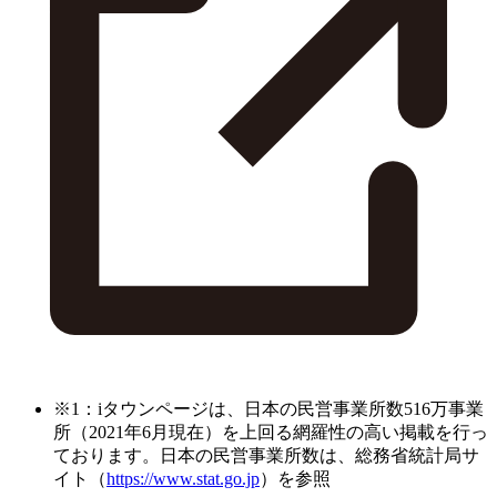
※1：iタウンページは、日本の民営事業所数516万事業
所（2021年6月現在）を上回る網羅性の高い掲載を行っ
ております。日本の民営事業所数は、総務省統計局サ
イト（
https://www.stat.go.jp
）を参照