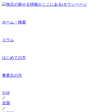
ホーム・検索
コラム
はじめての方
事業主の方
TOP
／
全国
／