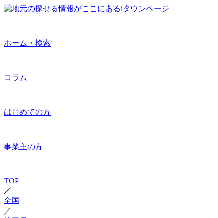
ホーム・検索
コラム
はじめての方
事業主の方
TOP
／
全国
／