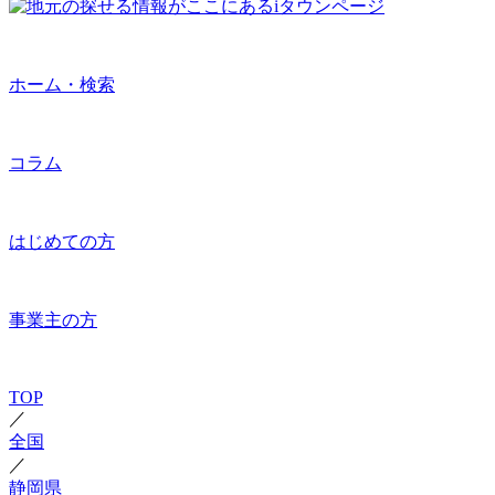
ホーム・検索
コラム
はじめての方
事業主の方
TOP
／
全国
／
静岡県