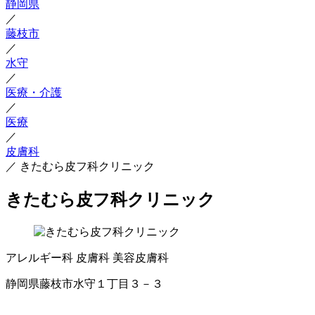
静岡県
／
藤枝市
／
水守
／
医療・介護
／
医療
／
皮膚科
／
きたむら皮フ科クリニック
きたむら皮フ科クリニック
アレルギー科
皮膚科
美容皮膚科
静岡県藤枝市水守１丁目３－３