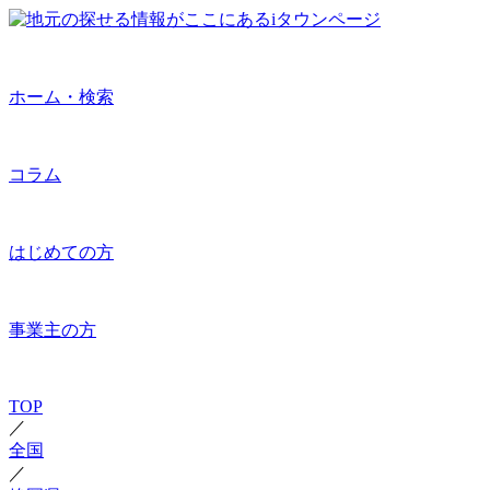
ホーム・検索
コラム
はじめての方
事業主の方
TOP
／
全国
／