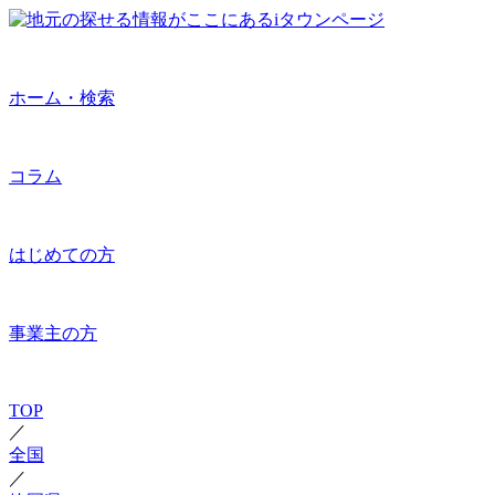
ホーム・検索
コラム
はじめての方
事業主の方
TOP
／
全国
／