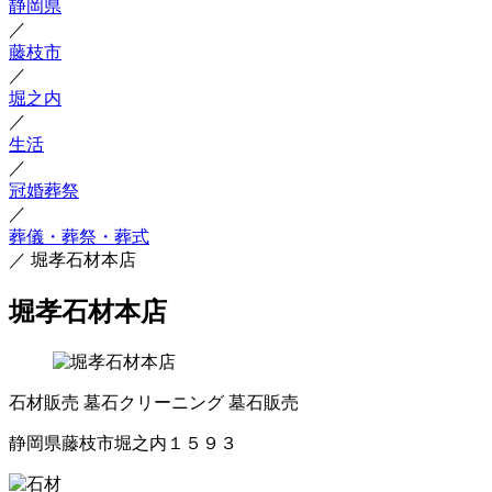
静岡県
／
藤枝市
／
堀之内
／
生活
／
冠婚葬祭
／
葬儀・葬祭・葬式
／
堀孝石材本店
堀孝石材本店
石材販売
墓石クリーニング
墓石販売
静岡県藤枝市堀之内１５９３