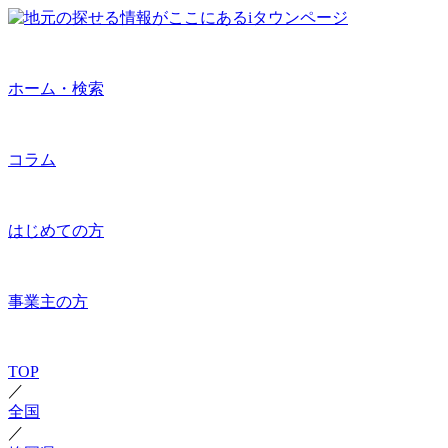
ホーム・検索
コラム
はじめての方
事業主の方
TOP
／
全国
／