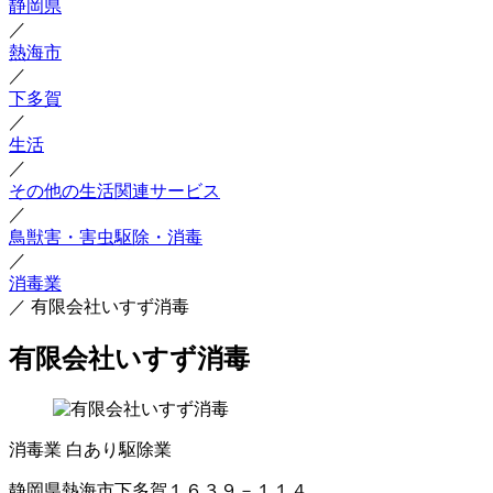
静岡県
／
熱海市
／
下多賀
／
生活
／
その他の生活関連サービス
／
鳥獣害・害虫駆除・消毒
／
消毒業
／
有限会社いすず消毒
有限会社いすず消毒
消毒業
白あり駆除業
静岡県熱海市下多賀１６３９－１１４