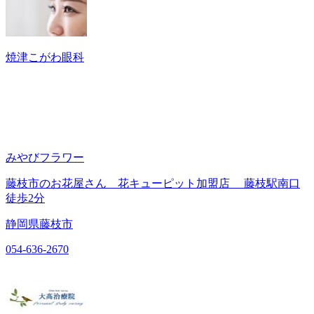
焼津こがわ眼科
みやびフラワー
藤枝市のお花屋さん 花キューピット加盟店 藤枝駅南口
徒歩2分
静岡県藤枝市
054-636-2670