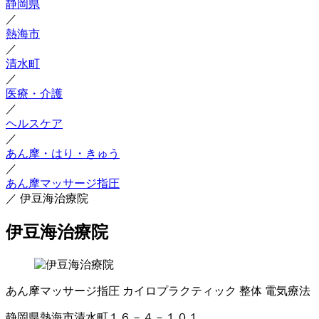
静岡県
／
熱海市
／
清水町
／
医療・介護
／
ヘルスケア
／
あん摩・はり・きゅう
／
あん摩マッサージ指圧
／
伊豆海治療院
伊豆海治療院
あん摩マッサージ指圧
カイロプラクティック
整体
電気療法
静岡県熱海市清水町１６－４－１０１