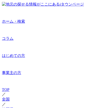
ホーム・検索
コラム
はじめての方
事業主の方
TOP
／
全国
／