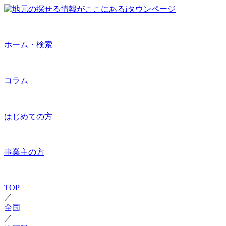
ホーム・検索
コラム
はじめての方
事業主の方
TOP
／
全国
／