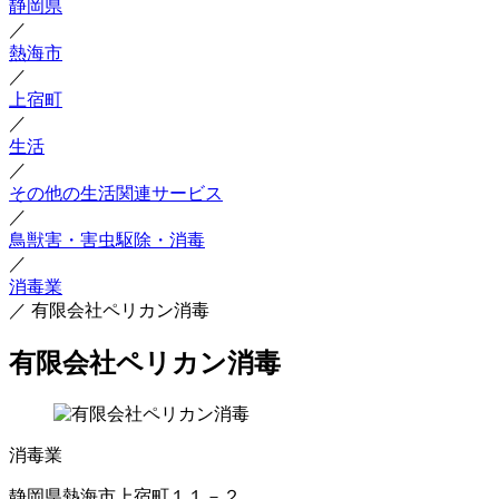
静岡県
／
熱海市
／
上宿町
／
生活
／
その他の生活関連サービス
／
鳥獣害・害虫駆除・消毒
／
消毒業
／
有限会社ペリカン消毒
有限会社ペリカン消毒
消毒業
静岡県熱海市上宿町１１－２