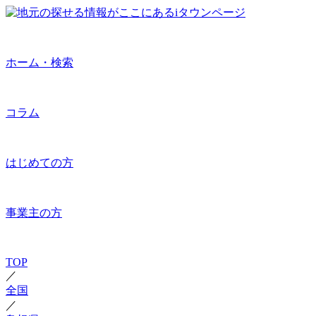
ホーム・検索
コラム
はじめての方
事業主の方
TOP
／
全国
／