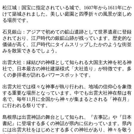
松江城：国宝に指定されている城で、1607年から1611年にか
けて築城されました。美しい庭園と四季折々の風景が楽しめ
る場所です。
石見銀山：アジアで初めての鉱山遺跡として世界遺産に登録
されており、江戸時代の銀鉱山跡が残っています。歴史的な
価値が高く、江戸時代にタイムスリップしたかのような街並
みを散策できるでしょう。
出雲大社：縁結びの神様として知られる大国主大神を祀る神
社で、日本最古の神社建築様式「大社造り」が特徴です。多
くの参拝者が訪れるパワースポットです。
出雲大社では様々な神事が執り行われ、地域の信仰心を象徴
する重要な場所となっています。中でも出雲大社神在祭は有
名で、毎年11月に全国から神々が集まるとされる「神在月」
に行われる祭りです。
島根県は出雲神話の舞台として知られ、『古事記』や『日本
書紀』に登場する多くの神話が県内に伝わっています。県内
には出雲大社をはじめとする多くの神社があり、神々を敬う