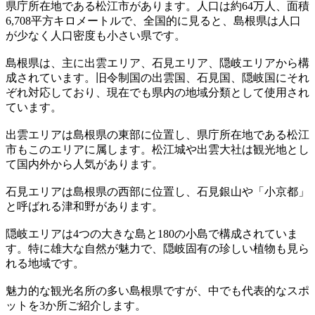
県庁所在地である松江市があります。人口は約64万人、面積
6,708平方キロメートルで、全国的に見ると、島根県は人口
が少なく人口密度も小さい県です。
島根県は、主に出雲エリア、石見エリア、隠岐エリアから構
成されています。旧令制国の出雲国、石見国、隠岐国にそれ
ぞれ対応しており、現在でも県内の地域分類として使用され
ています。
出雲エリアは島根県の東部に位置し、県庁所在地である松江
市もこのエリアに属します。松江城や出雲大社は観光地とし
て国内外から人気があります。
石見エリアは島根県の西部に位置し、石見銀山や「小京都」
と呼ばれる津和野があります。
隠岐エリアは4つの大きな島と180の小島で構成されていま
す。特に雄大な自然が魅力で、隠岐固有の珍しい植物も見ら
れる地域です。
魅力的な観光名所の多い島根県ですが、中でも代表的なスポ
ットを3か所ご紹介します。