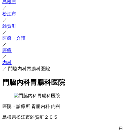
島根県
／
松江市
／
雑賀町
／
医療・介護
／
医療
／
内科
／
門脇内科胃腸科医院
門脇内科胃腸科医院
医院・診療所
胃腸内科
内科
島根県松江市雑賀町２０５
日