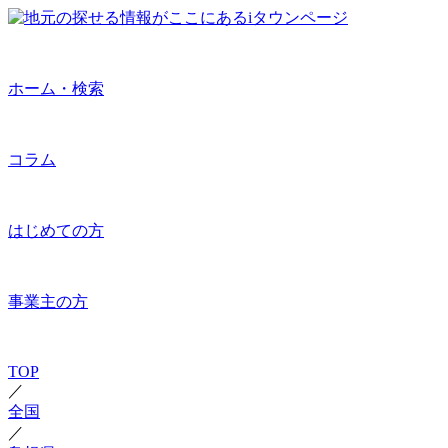
ホーム・検索
コラム
はじめての方
事業主の方
TOP
／
全国
／