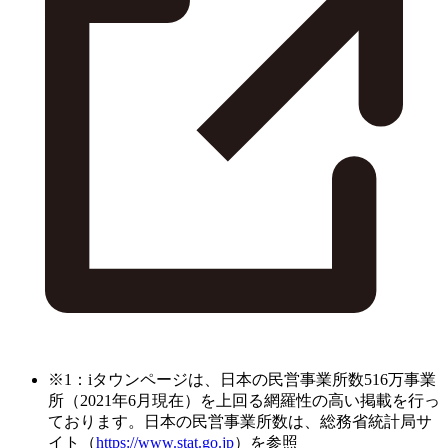
※1：iタウンページは、日本の民営事業所数516万事業
所（2021年6月現在）を上回る網羅性の高い掲載を行っ
ております。日本の民営事業所数は、総務省統計局サ
イト（
https://www.stat.go.jp
）を参照