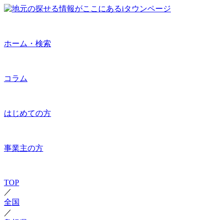
ホーム・検索
コラム
はじめての方
事業主の方
TOP
／
全国
／