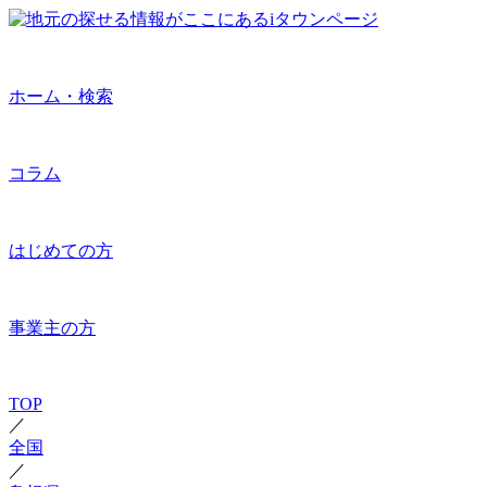
ホーム・検索
コラム
はじめての方
事業主の方
TOP
／
全国
／