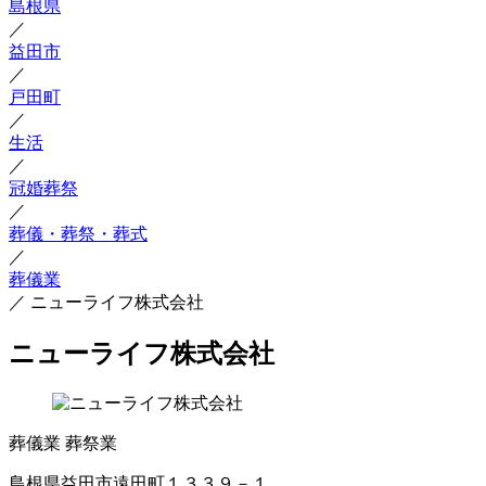
島根県
／
益田市
／
戸田町
／
生活
／
冠婚葬祭
／
葬儀・葬祭・葬式
／
葬儀業
／
ニューライフ株式会社
ニューライフ株式会社
葬儀業
葬祭業
島根県益田市遠田町１３３９－１