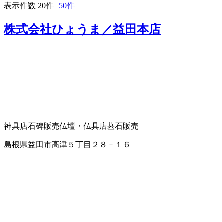
表示件数
20件
|
50件
株式会社ひょうま／益田本店
神具店
石碑販売
仏壇・仏具店
墓石販売
島根県益田市高津５丁目２８－１６