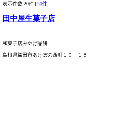
表示件数
20件
|
50件
田中屋生菓子店
和菓子店
みやげ品
餅
島根県益田市あけぼの西町１０－１５