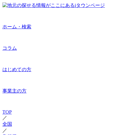
ホーム・検索
コラム
はじめての方
事業主の方
TOP
／
全国
／