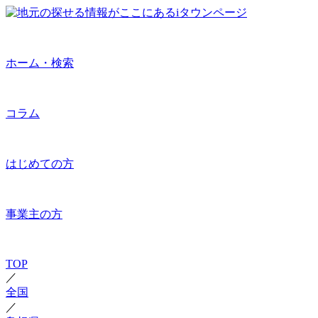
ホーム・検索
コラム
はじめての方
事業主の方
TOP
／
全国
／