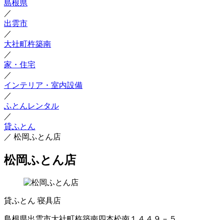
島根県
／
出雲市
／
大社町杵築南
／
家・住宅
／
インテリア・室内設備
／
ふとんレンタル
／
貸ふとん
／
松岡ふとん店
松岡ふとん店
貸ふとん
寝具店
島根県出雲市大社町杵築南四本松南１４４９－５